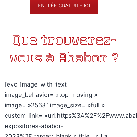
ENTRÉE GRATUITE ICI
Que trouverez-
vous à Ababor ?
[evc_image_with_text
image_behavior= »top-moving »
image= »2568″ image_size= »full »
custom_link= »url:https%3A%2F%2Fwww.abab
expositores-ababor-
2023%2F|target:_blank » title= » La