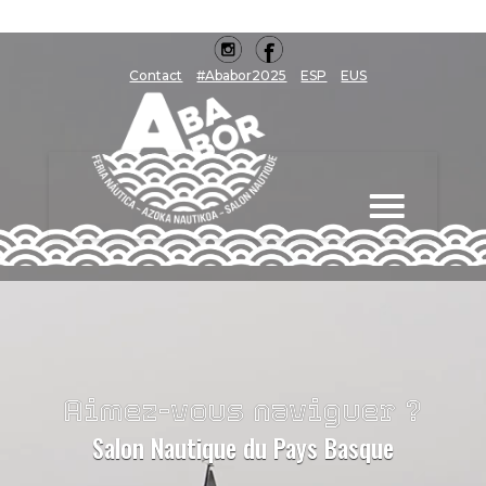
Contact
#Ababor2025
ESP
EUS
Aimez-vous naviguer ?
Salon Nautique du Pays Basque