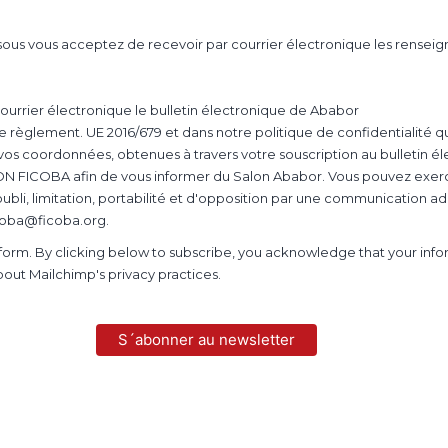
ssous vous acceptez de recevoir par courrier électronique les rense
courrier électronique le bulletin électronique de Ababor
 règlement. UE 2016/679 et dans notre politique de confidentialité qu
os coordonnées, obtenues à travers votre souscription au bulletin é
ON FICOBA afin de vous informer du Salon Ababor. Vous pouvez exerce
 l'oubli, limitation, portabilité et d'opposition par une communicatio
icoba@ficoba.org.
orm. By clicking below to subscribe, you acknowledge that your inform
out Mailchimp's privacy practices.