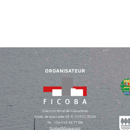
ORGANISATEUR
(Recinto ferial de Gipuzkoa)
Avda. de Iparralde 43. E-20302 IRUN
Tel.: +34 943 66 77 88
ficoba@ficoba.org