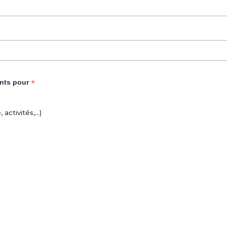
*
ents pour
ctivités,...)