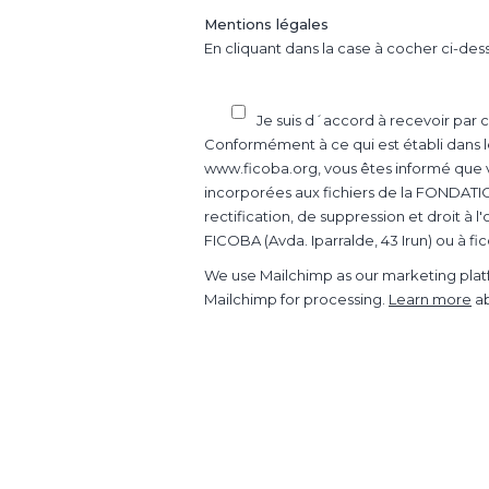
Mentions légales
En cliquant dans la case à cocher ci-de
Je suis d´accord à recevoir par 
Conformément à ce qui est établi dans le
www.ficoba.org, vous êtes informé que v
incorporées aux fichiers de la FONDATI
rectification, de suppression et droit à
FICOBA (Avda. Iparralde, 43 Irun) ou à f
We use Mailchimp as our marketing platf
Mailchimp for processing.
Learn more
ab