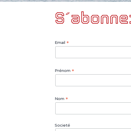
S´abonne
*
Email
*
Prénom
*
Nom
Societé