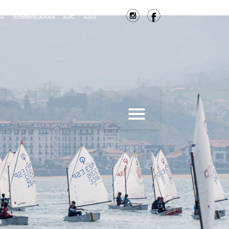
ct
#Ababor2025
ESP
EUS