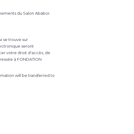
ignements du Salon Ababor.
i se trouve sur
lectronique seront
r votre droit d'accès, de
n adressée à FONDATION
ation will be transferred to