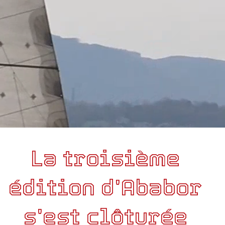
La troisième
édition d'Ababor
s'est clôturée