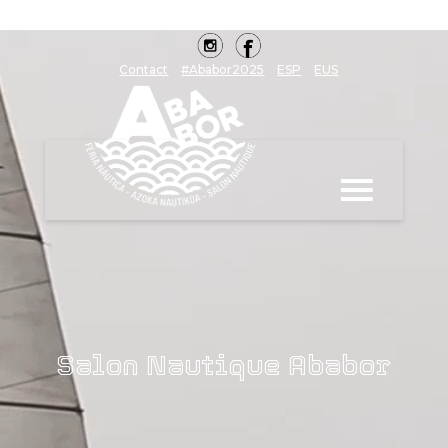
Contact
#Ababor2025
ESP
EUS
Salon Nautique Ababor