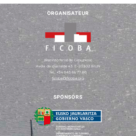
ORGANISATEUR
(Recinto ferial de Gipuzkoa)
Avda. de Iparralde 43. E-20302 IRUN
Tel.: +34 943 66 77 88
ficoba@ficoba.org
SPONSORS