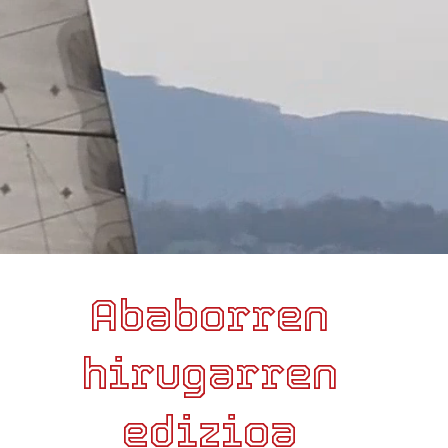
Ababorren
hirugarren
edizioa