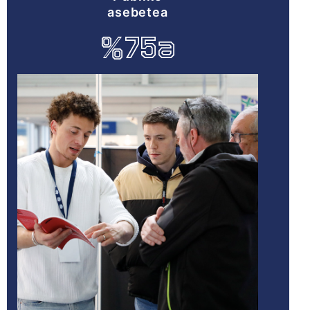
asebetea
%75a