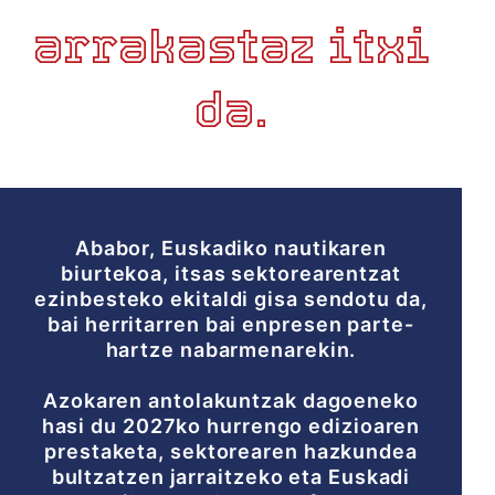
arrakastaz itxi
da.
Ababor, Euskadiko nautikaren
biurtekoa, itsas sektorearentzat
ezinbesteko ekitaldi gisa sendotu da,
bai herritarren bai enpresen parte-
hartze nabarmenarekin.
Azokaren antolakuntzak dagoeneko
hasi du 2027ko hurrengo edizioaren
prestaketa, sektorearen hazkundea
bultzatzen jarraitzeko eta Euskadi