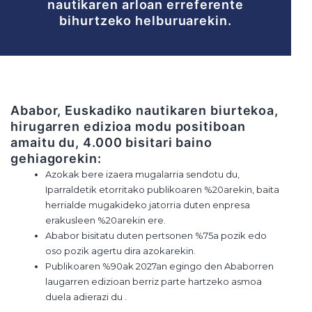
nautikaren arloan erreferente
bihurtzeko helburuarekin.
Ababor, Euskadiko nautikaren biurtekoa,
hirugarren edizioa modu positiboan
amaitu du, 4.000 bisitari baino
gehiagorekin:
Azokak bere izaera mugalarria sendotu du,
Iparraldetik etorritako publikoaren %20arekin, baita
herrialde mugakideko jatorria duten enpresa
erakusleen %20arekin ere.
Ababor bisitatu duten pertsonen %75a pozik edo
oso pozik agertu dira azokarekin.
Publikoaren %90ak 2027an egingo den Ababorren
laugarren edizioan berriz parte hartzeko asmoa
duela adierazi du .