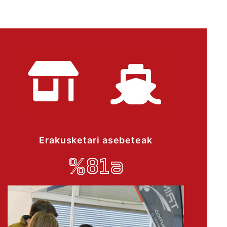
Erakusketari asebeteak
%81a