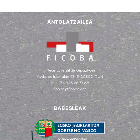
ANTOLATZAILEA
(Recinto ferial de Gipuzkoa)
Avda. de Iparralde 43. E-20302 IRUN
Tel.: +34 943 66 77 88
ficoba@ficoba.org
BABESLEAK