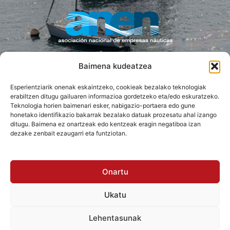
Baimena kudeatzea
PRENTSA LAGUNTZAILEA
Esperientziarik onenak eskaintzeko, cookieak bezalako teknologiak
erabiltzen ditugu gailuaren informazioa gordetzeko eta/edo eskuratzeko.
Teknologia horien baimenari esker, nabigazio-portaera edo gune
honetako identifikazio bakarrak bezalako datuak prozesatu ahal izango
ditugu. Baimena ez onartzeak edo kentzeak eragin negatiboa izan
dezake zenbait ezaugarri eta funtziotan.
Onartu
Ukatu
Irisgarritasuna
Lehentasunak
Pribatutasun-politika