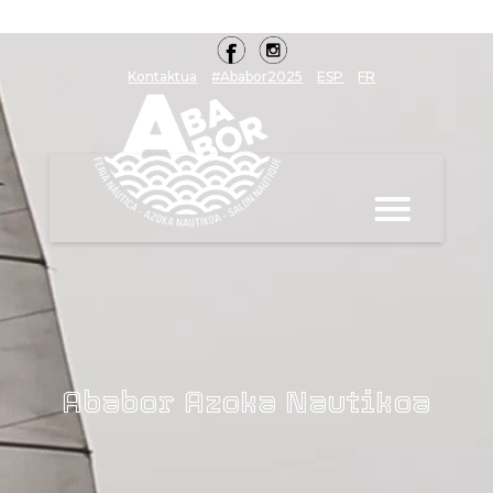
Kontaktua
#Ababor2025
ESP
FR
Ababor Azoka Nautikoa