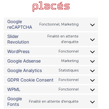
placés
Google
Fonctionnel, Marketing
Consent
reCAPTCHA
to
service
Slider
Finalité en attente
google-
Consent
Revolution
d’enquête
recaptcha
to
service
WordPress
Fonctionnel
Consent
slider-
to
revolution
Google Adsense
Marketing
Consent
service
to
wordpress
Google Analytics
Statistiques
Consent
service
to
google-
GDPR Cookie Consent
Fonctionnel
Consent
service
adsense
to
google-
WPML
Fonctionnel
Consent
service
analytics
to
gdpr-
Google
service
cookie-
Finalité en attente d’enquête
Consent
Fonts
wpml
consent
to