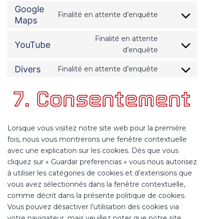
service
Google
Finalité en attente d’enquête
google-
Consent
Maps
fonts
to
service
Finalité en attente
YouTube
google-
Consent
d’enquête
maps
to
service
Divers
Finalité en attente d’enquête
Consent
youtube
to
7. Consentement
service
divers
Lorsque vous visitez notre site web pour la première
fois, nous vous montrerons une fenêtre contextuelle
avec une explication sur les cookies. Dès que vous
cliquez sur « Guardar preferencias » vous nous autorisez
à utiliser les catégories de cookies et d’extensions que
vous avez sélectionnés dans la fenêtre contextuelle,
comme décrit dans la présente politique de cookies.
Vous pouvez désactiver l’utilisation des cookies via
votre navigateur, mais veuillez noter que notre site