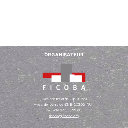
ORGANISATEUR
(Recinto ferial de Gipuzkoa)
Avda. de Iparralde 43. E-20302 IRUN
Tel.: +34 943 66 77 88
ficoba@ficoba.org