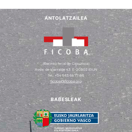
ANTOLATZAILEA
(Recinto ferial de Gipuzkoa)
Avda. de Iparralde 43. E-20302 IRUN
Tel.: +34 943 66 77 88
ficoba@ficoba.org
BABESLEAK