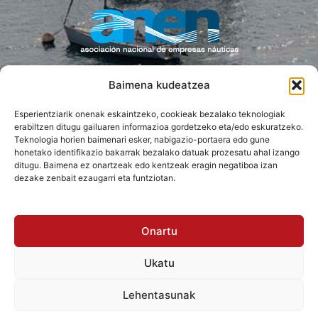
Baimena kudeatzea
PRENTSA LAGUNTZAILEA
Esperientziarik onenak eskaintzeko, cookieak bezalako teknologiak
erabiltzen ditugu gailuaren informazioa gordetzeko eta/edo eskuratzeko.
Teknologia horien baimenari esker, nabigazio-portaera edo gune
honetako identifikazio bakarrak bezalako datuak prozesatu ahal izango
ditugu. Baimena ez onartzeak edo kentzeak eragin negatiboa izan
dezake zenbait ezaugarri eta funtziotan.
Onartu
Ukatu
Irisgarritasuna
Lehentasunak
Pribatutasun-politika