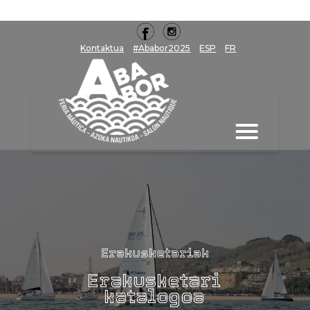
Kontaktua
#Ababor2025
ESP
FR
Erakusketariak
Erakusketari
katalogoa