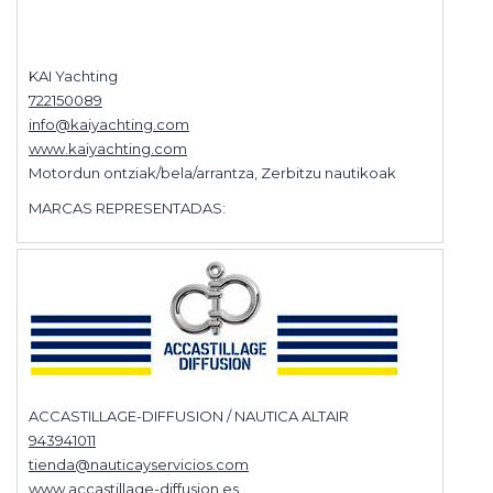
KAI Yachting
722150089
info@kaiyachting.com
www.kaiyachting.com
Motordun ontziak/bela/arrantza, Zerbitzu nautikoak
MARCAS REPRESENTADAS:
ACCASTILLAGE-DIFFUSION / NAUTICA ALTAIR
943941011
tienda@nauticayservicios.com
www.accastillage-diffusion.es