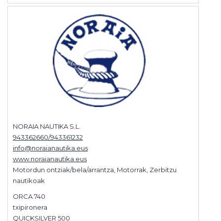
NORAIA NAUTIKA S.L.
943362660/943361232
info@noraianautika.eus
www.noraianautika.eus
Motordun ontziak/bela/arrantza, Motorrak, Zerbitzu
nautikoak
ORCA 740
txipironera
QUICKSILVER 500