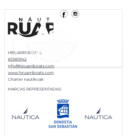
Kontaktua
#Ababor2025
ESP
FR
HIRUARRI BOATS
653851142
info@hiruarriboats.com
www.hiruarriboats.com
Charter nautikoak
MARCAS REPRESENTADAS: