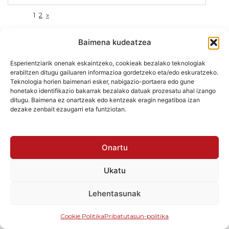
1
2
»
Baimena kudeatzea
Esperientziarik onenak eskaintzeko, cookieak bezalako teknologiak
erabiltzen ditugu gailuaren informazioa gordetzeko eta/edo eskuratzeko.
Teknologia horien baimenari esker, nabigazio-portaera edo gune
honetako identifikazio bakarrak bezalako datuak prozesatu ahal izango
ditugu. Baimena ez onartzeak edo kentzeak eragin negatiboa izan
dezake zenbait ezaugarri eta funtziotan.
Onartu
¿Por qué
Ukatu
Lehentasunak
exponer en
Cookie Politika
Pribatutasun-politika