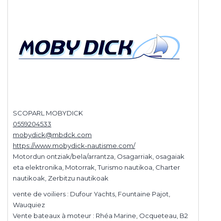
SCOPARL MOBYDICK
0559204533
mobydick@mbdck.com
https://www.mobydick-nautisme.com/
Motordun ontziak/bela/arrantza, Osagarriak, osagaiak
eta elektronika, Motorrak, Turismo nautikoa, Charter
nautikoak, Zerbitzu nautikoak
vente de voiliers : Dufour Yachts, Fountaine Pajot,
Wauquiez
Vente bateaux à moteur : Rhéa Marine, Ocqueteau, B2