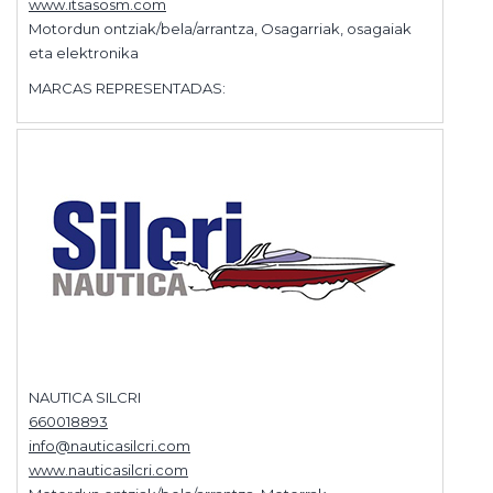
www.itsasosm.com
Motordun ontziak/bela/arrantza, Osagarriak, osagaiak
eta elektronika
MARCAS REPRESENTADAS:
NAUTICA SILCRI
660018893
info@nauticasilcri.com
www.nauticasilcri.com