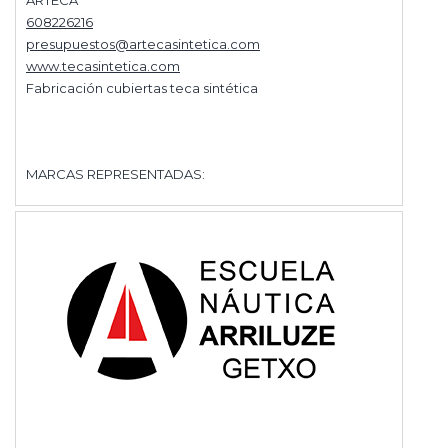
ARTECA
608226216
presupuestos@artecasintetica.com
www.tecasintetica.com
Fabricación cubiertas teca sintética
MARCAS REPRESENTADAS: