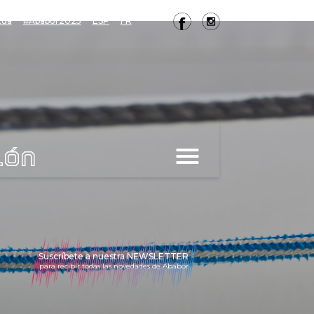
tua
#Ababor2025
ESP
FR
ión
Suscríbete a nuestra NEWSLETTER
para recibir todas las novedades de Ababor