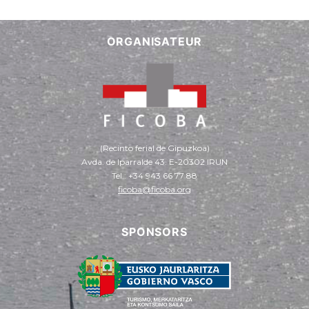
ORGANISATEUR
(Recinto ferial de Gipuzkoa)
Avda. de Iparralde 43. E-20302 IRUN
Tel.: +34 943 66 77 88
ficoba@ficoba.org
SPONSORS