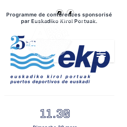
Programme de conférences sponsorisé
Contact
#Ababor2025
ESP
EUS
par Euskadiko Kirol Portuak.
11.30