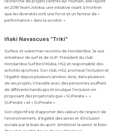
recherche de projets centrés sur l’humain, elle rejoint
en 2018 Team Jolokia, une initiative visant à montrer
que les diversités sont une force et un facteur de «
performance » dans la société. »
Iñaki Navascues "Triki"
Surfeur et waterman reconnu de Hondarribia. Je suis
entraîneur de surf et de SUP. Président du club
Hondarribia Surf Kirol Kluba, HS2 et responsable des
activités sportives. Son club, HS2, promeut l’inclusion et
l’égalité depuis plusieurs années. Ainsi, dans plusieurs
de ses projets, il travaille avec des personnes souffrant
de différents handicaps et inculque l’inclusion en
proposant des projets tels que « SUPerate », «
SUPerate » et « SUPerate ».
Son objectif est d’apporter des valeurs de respect de
l’environnement, d’égalité des sexes et d’inclusion
sociale par le biais du sport. Améliorer la santé, le bien-
être et la qualité de vie de ses utilisateurs.