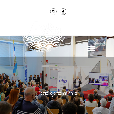
Contact
#Ababor2025
ESP
EUS
Programme