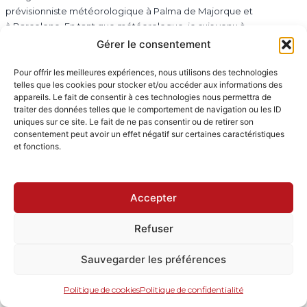
prévisionniste météorologique à Palma de Majorque et
à Barcelone. En tant que météorologue, je suis venu à
Donostia/San Sebastián. Ma passion est la
Gérer le consentement
météorologie maritime. J’ai trois enfants, dont aucun
n’a suivi la carrière professionnelle de sa mère.
Pour offrir les meilleures expériences, nous utilisons des technologies
telles que les cookies pour stocker et/ou accéder aux informations des
appareils. Le fait de consentir à ces technologies nous permettra de
traiter des données telles que le comportement de navigation ou les ID
[evc_button type= »outline »
uniques sur ce site. Le fait de ne pas consentir ou de retirer son
consentement peut avoir un effet négatif sur certaines caractéristiques
size= »medium »
et fonctions.
button_alignment= »right »
text= »Subir »
Accepter
custom_link= »url:https%3A%2F%2Fwww.abab
Refuser
2023-2%2F%23programa »]
[/evc_tabs_item][evc_tabs_item
Sauvegarder les préférences
tab_title= »26 de Marzo »]
Politique de cookies
Politique de confidentialité
Programme de conférences sponsorisé